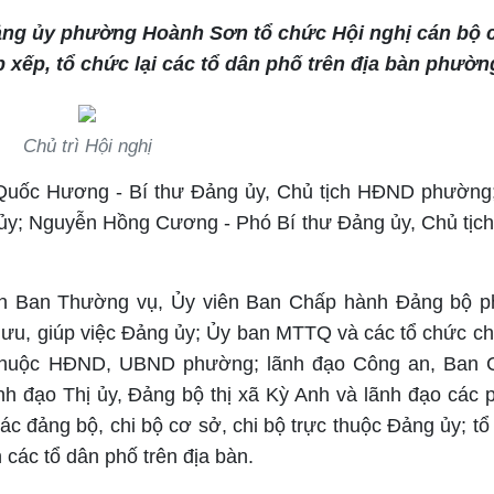
ng ủy phường Hoành Sơn tổ chức Hội nghị cán bộ c
ắp xếp, tổ chức lại các tổ dân phố trên địa bàn phườn
Chủ trì Hội nghị
n Quốc Hương - Bí thư Đảng ủy, Chủ tịch HĐND phườn
ủy; Nguyễn Hồng Cương - Phó Bí thư Đảng ủy, Chủ tị
iên Ban Thường vụ, Ủy viên Ban Chấp hành Đảng bộ 
u, giúp việc Đảng ủy; Ủy ban MTTQ và các tổ chức chín
ị thuộc HĐND, UBND phường; lãnh đạo Công an, Ban 
h đạo Thị ủy, Đảng bộ thị xã Kỳ Anh và lãnh đạo các
ác đảng bộ, chi bộ cơ sở, chi bộ trực thuộc Đảng ủy; tổ
 các tổ dân phố trên địa bàn.