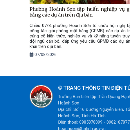
Phường Hoành Sơn tập huấn nghiệp vụ g
bằng các dự án trên địa bàn
Chiều 07/8, phường Hoành Sơn tổ chức hội nghị t
công tác giải phóng mặt bằng (GPMB) các dự án t
củng cố kiến thức, nghiệp vụ và kỹ năng tuyên tru
đội ngũ cán bộ, đáp ứng yêu cầu GPMB các dự án 
khai trên địa bàn.
07/08/2026
©
TRANG THÔNG TIN ĐIỆN 
Trưởng Ban biên tập: Trần Quang Hạn
Hoành Sơn
Địa chỉ: Số 16 Đường Nguyễn Biên, T
Hoành Sơn, Tỉnh Hà Tĩnh
Điện thoại: 0985878099 - 0982187877 
hoanhson@hatinh.gov.vn