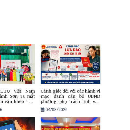
TTQ Việt Nam
Cảnh giác đối với các hành vi
ành Sơn ra mắt
mạo danh cán bộ UBND
n vận khéo “ Xứ
phường phụ trách lĩnh vực
h” tại tổ dân phố
đất đai để lừa đảo
6
04/08/2026