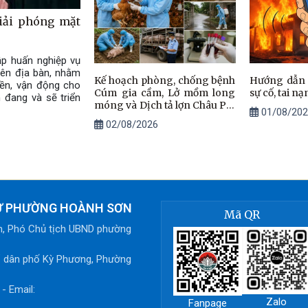
iải phóng mặt
ập huấn nghiệp vụ
rên địa bàn, nhằm
Kế hoạch phòng, chống bệnh
Hướng dẫn b
yền, vận động cho
Cúm gia cầm, Lở mồm long
sự cố, tai nạ
đang và sẽ triển
móng và Dịch tả lợn Châu Phi
01/08/202
trên địa bàn, giai đoạn 2026 -
02/08/2026
2030
TỬ PHƯỜNG HOÀNH SƠN
Mã QR
h, Phó Chủ tịch UBND phường
ổ dân phố Kỳ Phương, Phường
- Email:
Zalo
Fanpage