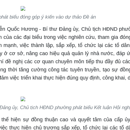
phát biểu đóng góp ý kiến vào dự thảo Đề án
guyễn Quốc Hương - Bí thư Đảng ủy, Chủ tịch HĐND phư
m của các đại biểu trong việc nghiên cứu, tham gia đón
 mạnh, việc thành lập, sắp xếp, tổ chức lại các tổ dân
y ở cơ sở, nâng cao hiệu quả quản lý nhà nước, đáp 
chí đề nghị các cơ quan chuyên môn tiếp thu đầy đủ các
ồng thời tăng cường công tác tuyên truyền, tạo sự đồn
ảm việc triển khai thực hiện đúng quy định, công khai, 
ảng ủy, Chủ tịch HĐND phường phát biểu Kết luận Hội ngh
, thể hiện sự đồng thuận cao và quyết tâm của cấp ủy
ệc thực hiện chủ trương sắp xếp, tổ chức lại các tổ d