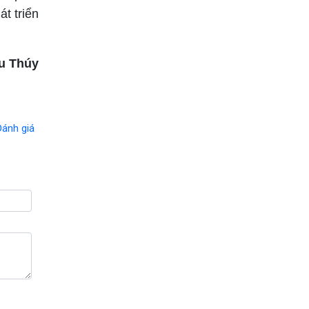
t triển
u Thúy
Đánh giá