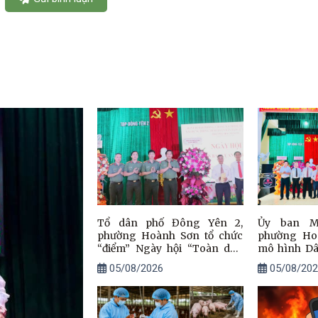
Tổ dân phố Đông Yên 2,
Ủy ban M
phường Hoành Sơn tổ chức
phường Ho
“điểm” Ngày hội “Toàn dân
mô hình Dâ
bảo vệ an ninh Tổ quốc” năm
đạo văn min
05/08/2026
05/08/202
2026
Đông Yên 2.