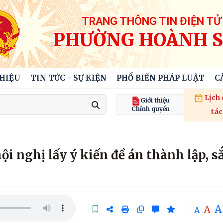
TRANG THÔNG TIN ĐIỆN TỬ
PHƯỜNG HOÀNH 
THIỆU
TIN TỨC - SỰ KIỆN
PHỔ BIẾN PHÁP LUẬT
C
Lịch
Giới thiệu
Chính quyền
tác
i nghị lấy ý kiến đề án thành lập, s
A
A
A