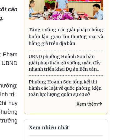
ốt cán
g.
Tăng cường các giải pháp chống
buôn lậu, gian lận thương mại và
hàng giả trên địa bàn
g; Phạm
UBND phường Hoành Sơn bàn
giải pháp tháo gỡ vướng mắc, đẩy
ch UBND
nhanh triển khai Dự án Bến cảng
quốc tế Sơn Dương
Phường Hoành Sơn tổng kết thi
phường;
hành các luật về quốc phòng, kiện
h trị -
toàn lực lượng quân sự cơ sở
Chỉ huy
Xem thêm
 phường
 trưởng
Xem nhiều nhất