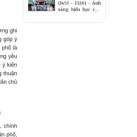
(1453 - 1526) - Ánh
sáng hiếu học còn
mãi với quê hương
ờng ghi
g góp ý
 phố là
ứng yêu
 ý kiến
g thuận
dân chủ
ị
, chính
ân phố,