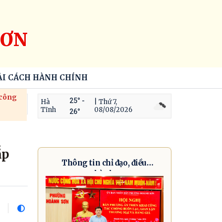
SƠN
ẢI CÁCH HÀNH CHÍNH
 công
25° -
Hà
| Thứ 7,
Tĩnh
08/08/2026
26°
ắp
Thông tin chỉ đạo, điều
hành