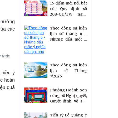
15 điểm mới nổi bật
của Quy định số
208-QĐ/TW ngày
26/7/2026 về thi
 phường
hành Điều lệ Đảng
Theo dòng sự kiện
của các
lịch sử tháng 6 -
Những dấu mốc ý
nghĩa cần ghi nhớ
 thảo
Theo dòng sự kiện
lịch sử Tháng
nhiều ý
7/2026
ục hoàn
iệu quả
Phường Hoành Sơn
công bố Nghị quyết,
Quyết định về sắp
xếp tổ dân phố
Tiến sỹ Lê Quảng Ý