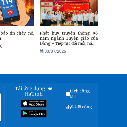
áo tin cháy, nổ,
Phát huy truyền thống 96
n
năm ngành Tuyên giáo của
Đảng - Tiếp tục đổi mới, nâng
6
cao chất lượng công tác tư
30/07/2026
tưởng, góp phần xây dựng
Đảng bộ phường Hoành Sơn
trong sạch, vững mạnh
Tải ứng dụng I❤️
Lịch công
HaTinh
tác
Sơ đồ cổng