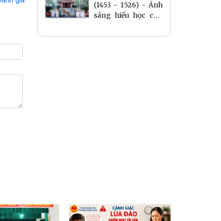
(1453 - 1526) - Ánh
sáng hiếu học còn
mãi với quê hương