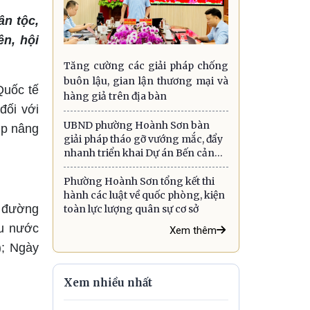
ân tộc,
ên, hội
Tăng cường các giải pháp chống
buôn lậu, gian lận thương mại và
Quốc tế
hàng giả trên địa bàn
đối với
UBND phường Hoành Sơn bàn
ịp nâng
giải pháp tháo gỡ vướng mắc, đẩy
nhanh triển khai Dự án Bến cảng
quốc tế Sơn Dương
Phường Hoành Sơn tổng kết thi
hành các luật về quốc phòng, kiện
m đường
toàn lực lượng quân sự cơ sở
êu nước
Xem thêm
); Ngày
Xem nhiều nhất