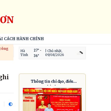
SƠN
ẢI CÁCH HÀNH CHÍNH
 công
27° -
Hà
| Chủ nhật,
Tĩnh
09/08/2026
36°
ghi
Thông tin chỉ đạo, điều
hành