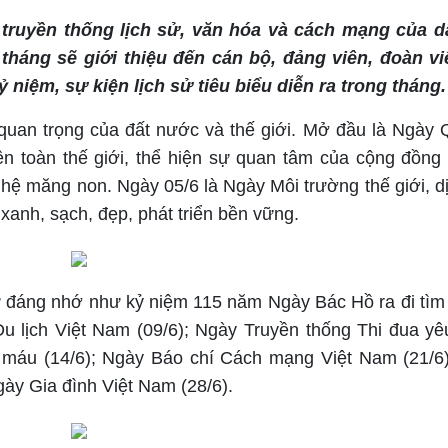
truyền thống lịch sử, văn hóa và cách mạng của d
háng sẽ giới thiệu đến cán bộ, đảng viên, đoàn vi
niệm, sự kiện lịch sử tiêu biểu diễn ra trong tháng.
quan trọng của đất nước và thế giới. Mở đầu là Ngày 
ên toàn thế giới, thể hiện sự quan tâm của cộng đồng 
 hệ măng non. Ngày 05/6 là Ngày Môi trường thế giới, d
xanh, sạch, đẹp, phát triển bền vững.
sử đáng nhớ như kỷ niệm 115 năm Ngày Bác Hồ ra đi tì
Du lịch Việt Nam (09/6); Ngày Truyền thống Thi đua y
ến máu (14/6); Ngày Báo chí Cách mạng Việt Nam (21/6
ày Gia đình Việt Nam (28/6).