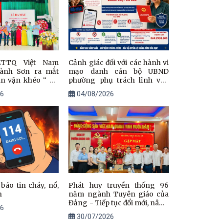
TTQ Việt Nam
Cảnh giác đối với các hành vi
ành Sơn ra mắt
mạo danh cán bộ UBND
n vận khéo “ Xứ
phường phụ trách lĩnh vực
h” tại tổ dân phố
đất đai để lừa đảo
6
04/08/2026
áo tin cháy, nổ,
Phát huy truyền thống 96
n
năm ngành Tuyên giáo của
Đảng - Tiếp tục đổi mới, nâng
6
cao chất lượng công tác tư
30/07/2026