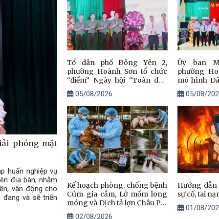
Tổ dân phố Đông Yên 2,
Ủy ban M
phường Hoành Sơn tổ chức
phường Ho
“điểm” Ngày hội “Toàn dân
mô hình Dâ
bảo vệ an ninh Tổ quốc” năm
đạo văn min
05/08/2026
05/08/202
2026
Đông Yên 2.
iải phóng mặt
ập huấn nghiệp vụ
rên địa bàn, nhằm
Kế hoạch phòng, chống bệnh
Hướng dẫn b
yền, vận động cho
Cúm gia cầm, Lở mồm long
sự cố, tai nạ
đang và sẽ triển
móng và Dịch tả lợn Châu Phi
01/08/202
trên địa bàn, giai đoạn 2026 -
02/08/2026