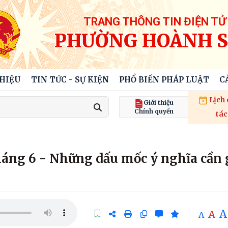
TRANG THÔNG TIN ĐIỆN TỬ
PHƯỜNG HOÀNH 
THIỆU
TIN TỨC - SỰ KIỆN
PHỔ BIẾN PHÁP LUẬT
C
Lịch
Giới thiệu
Chính quyền
tác
háng 6 - Những dấu mốc ý nghĩa cần 
A
A
A