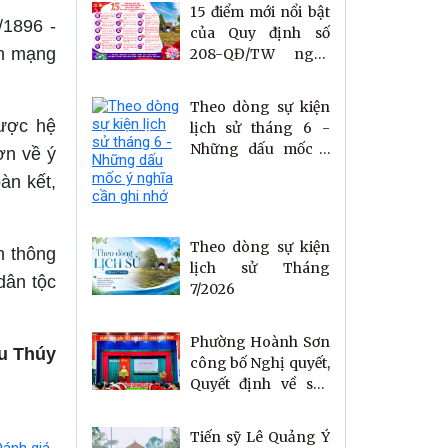
15 điểm mới nổi bật
/1896 -
của Quy định số
ch mạng
208-QĐ/TW ngày
26/7/2026 về thi
hành Điều lệ Đảng
Theo dòng sự kiện
được hệ
lịch sử tháng 6 -
Những dấu mốc ý
ơn về ý
nghĩa cần ghi nhớ
àn kết,
Theo dòng sự kiện
h thông
lịch sử Tháng
 dân tộc
7/2026
Phường Hoành Sơn
u Thúy
công bố Nghị quyết,
Quyết định về sắp
xếp tổ dân phố
Tiến sỹ Lê Quảng Ý
Đánh giá