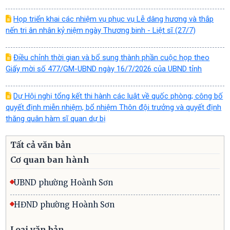
Họp triển khai các nhiệm vụ phục vụ Lễ dâng hương và thắp
nến tri ân nhân kỷ niệm ngày Thương binh - Liệt sĩ (27/7)
Điều chỉnh thời gian và bổ sung thành phần cuộc họp theo
Giấy mời số 477/GM-UBND ngày 16/7/2026 của UBND tỉnh
Dự Hội nghị tổng kết thi hành các luật về quốc phòng; công bố
quyết định miễn nhiệm, bổ nhiệm Thôn đội trưởng và quyết định
thăng quân hàm sĩ quan dự bị
Tất cả văn bản
Cơ quan ban hành
UBND phường Hoành Sơn
HĐND phường Hoành Sơn
Loại văn bản