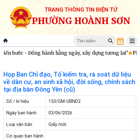
TRANG THÔNG TIN ĐIỆN TỬ
PHƯỜNG HOÀNH SƠN
iến bước - Đồng hành hằng ngày, xây dựng tương lai"
Phườ
Họp Ban Chỉ đạo, Tổ kiểm tra, rà soát dữ liệu
về dân cư, an sinh xã hội, đời sống, chính sách
tại địa bàn Đông Yên (cũ)
Số / kí hiệu
153/GM-UBND2
Ngày ban hành
03/06/2026
Loại văn bản
Giấy mời
Cơ quan ban hành