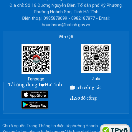
Địa chỉ: Số 16 Đường Nguyễn Biên, Tổ dân phố Kỳ Phương,
Phường Hoành Sơn, Tỉnh Hà Tĩnh
Điện thoại: 0985878099 - 0982187877 - Email:
hoanhson@hatinh.gov.vn
Mã QR
Zalo
Fanpage
Tải ứng dụng I❤️HaTinh
Lịch công tác
Sơ đồ cổng
Ghi rõ nguồn Trang Thông tin điện tử phường Hoành
Sơn hoặc 'hoanhson.hatinh.gov.vn' khi bạn phát hành