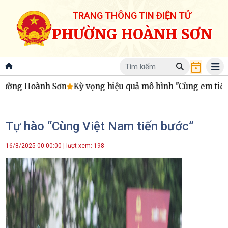
TRANG THÔNG TIN ĐIỆN TỬ
PHƯỜNG HOÀNH SƠN
Kỳ vọng hiệu quả mô hình "Cùng em tiến bước - Đồng hành
Tự hào “Cùng Việt Nam tiến bước”
16/8/2025 00:00:00 | lượt xem: 198