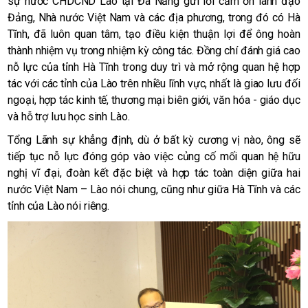
sự nước CHDCND Lào tại Đà Nẵng gửi lời cảm ơn lãnh đạo
Đảng, Nhà nước Việt Nam và các địa phương, trong đó có Hà
Tĩnh, đã luôn quan tâm, tạo điều kiện thuận lợi để ông hoàn
thành nhiệm vụ trong nhiệm kỳ công tác. Đồng chí đánh giá cao
nỗ lực của tỉnh Hà Tĩnh trong duy trì và mở rộng quan hệ hợp
tác với các tỉnh của Lào trên nhiều lĩnh vực, nhất là giao lưu đối
ngoại, hợp tác kinh tế, thương mại biên giới, văn hóa - giáo dục
và hỗ trợ lưu học sinh Lào.
Tổng Lãnh sự khẳng định, dù ở bất kỳ cương vị nào, ông sẽ
tiếp tục nỗ lực đóng góp vào việc củng cố mối quan hệ hữu
nghị vĩ đại, đoàn kết đặc biệt và hợp tác toàn diện giữa hai
nước Việt Nam – Lào nói chung, cũng như giữa Hà Tĩnh và các
tỉnh của Lào nói riêng.