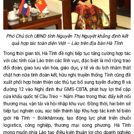
Phó Chủ tịch UBND tỉnh Nguyễn Thị Nguyệt khẳng định kết
quả hợp tác toàn diện Việt – Lào trên địa bàn Hà Tĩnh
Trong thời gian tới, Hà Tĩnh đề nghị tiếp tục tăng cường hợp tác
với các tỉnh của Lào trên các lĩnh vực, đặc biệt là mở rộng trao
đổi đoàn, giao lưu văn hóa, giáo dục, y tế và du lịch nhằm thắt
chặt hơn nữa tình đoàn kết, hữu nghị truyền thống. Tỉnh cũng đề
xuất phối hợp hoàn thiện các thủ tục bổ sung tuyến đường 8 và
đường 12 vào Nghị định thư GMS-CBTA, phát huy lợi thế cặp
cửa khẩu quốc tế Cầu Treo – Nậm Phao trong thúc đẩy kết nối
thương mại, vận tải và hội nhập khu vực. Đồng thời, hai bên sẽ
tiếp tục nghiên cứu, xúc tiến thành lập Khu hợp tác kinh tế biên
giới Hà Tĩnh – Bolikhămxay, tạo động lực phát triển chuỗi
logistics, công nghiệp, thương mại song phương. Hà Tĩnh
mong muốn phía Lào tạo điều kiện thuận lợi cho doanh nghiệp