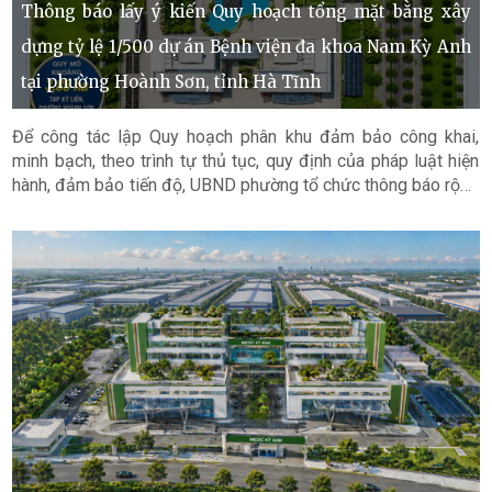
Thông báo lấy ý kiến Quy hoạch tổng mặt bằng xây
dựng tỷ lệ 1/500 dự án Bệnh viện đa khoa Nam Kỳ Anh
tại phường Hoành Sơn, tỉnh Hà Tĩnh
Để công tác lập Quy hoạch phân khu đảm bảo công khai,
minh bạch, theo trình tự thủ tục, quy định của pháp luật hiện
hành, đảm bảo tiến độ, UBND phường tổ chức thông báo rộng
rãi đến người dân trên địa bàn, các cơ quan, tổ chức, cá nhân
có liên quan được biết để tham gia ý kiến