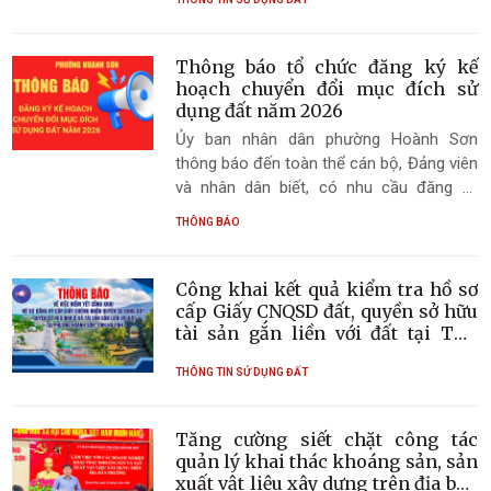
bởi các dự án của Công ty Shaphire KTY
Việt Nam và Công ty Cổ phần Xây dựng
thương mại Bắc Á trên địa bàn phường
Thông báo tổ chức đăng ký kế
Hoành Sơn. Buổi làm việc với sự tham gia
hoạch chuyển đổi mục đích sử
của đại diện lãnh đạo UBND phường, các
dụng đất năm 2026
Nhà đầu tư, đại diện các phòng, ban
Ủy ban nhân dân phường Hoành Sơn
chuyên môn, doanh nghiệp và các hộ dân
thông báo đến toàn thể cán bộ, Đảng viên
liên quan.
và nhân dân biết, có nhu cầu đăng ký
chuyển đổi mục đích sử dụng đất thì lập
THÔNG BÁO
hồ sơ đăng ký nhu cầu như sau:
Công khai kết quả kiểm tra hồ sơ
cấp Giấy CNQSD đất, quyền sở hữu
tài sản gắn liền với đất tại TDP
Tân Thành và TDP Quý Huệ
THÔNG TIN SỬ DỤNG ĐẤT
Tăng cường siết chặt công tác
quản lý khai thác khoáng sản, sản
xuất vật liệu xây dựng trên địa bàn