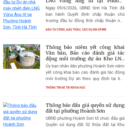
LNG Vũng Áng III tại Phường
Hoành Sơn, Tỉnh Hà Tĩnh
Ngày 09/6/2026, UBND tỉnh Hà Tĩnh đã
ban hành Quyết định chấp thuận chủ
trương đầu tư đồng thời chấp thuận nhà
đầu tư thực hiện Dự án Nhà máy nhiệt
ĐẦU TƯ CÔNG, ĐẤU THẦU, CÁC DỰ ÁN GPMB
điện LNG Vũng Áng III tại phường Hoành
Sơn. Đây là dự án năng lượng quy mô lớn,
có ý nghĩa quan trọng trong thực hiện Quy
Thông báo niêm yết công khai
hoạch điện quốc gia, góp phần bảo đảm
Văn bản, Báo cáo đánh giá tác
an ninh năng lượng và thúc đẩy phát triển
động môi trường dự án Kho LNG
Bắc Trung Bộ (Kho LNG Vũng Áng)
kinh tế - xã hội của tỉnh Hà Tĩnh.
Ủy ban nhân dân phường Hoành Sơn niêm
tại phường Hoành Sơn, tỉnh Hà
yết công khai báo cáo đánh giá tác động
Tĩnh
môi trường Dự án theo quy định tại tiểu
mục b, điểm 3, khoản 8, Điều 1 Nghị định
THÔNG TIN ĐỀ TÀI KHOA HỌC
số 05/2025/NĐ-CP ngày 06/01/2025 của
Chính phủ
Thông báo đấu giá quyền sử dụng
đất tại phường Hoành Sơn
UBND phường Hoành Sơn tổ chức đấu giá
Quyền sử dụng đất 52 thửa đất tại Khu