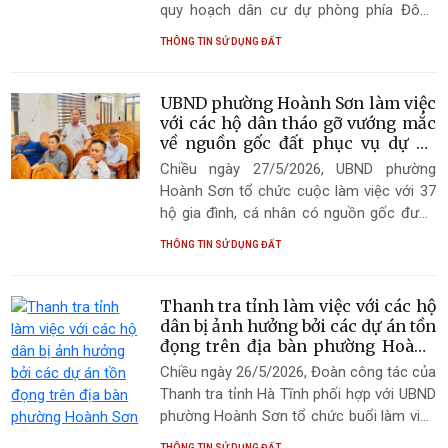
quy hoạch dân cư dự phòng phía Đông
Nam khu Tái định cư Kỳ Phương (cũ)
THÔNG TIN SỬ DỤNG ĐẤT
thuộc tổ dân phố Quyết Tiến, phường
Hoành Sơn
UBND phường Hoành Sơn làm việc
với các hộ dân tháo gỡ vướng mắc
về nguồn gốc đất phục vụ dự án
Nhà máy thép không gỉ
Chiều ngày 27/5/2026, UBND phường
Hoành Sơn tổ chức cuộc làm việc với 37
hộ gia đình, cá nhân có nguồn gốc được
giao đất để trồng dứa trước đây do UBND
THÔNG TIN SỬ DỤNG ĐẤT
xã Kỳ Phương (cũ) giao, nhằm xác minh
nguồn gốc sử dụng đất phục vụ công tác
giải phóng mặt bằng thực hiện Dự án Nhà
Thanh tra tỉnh làm việc với các hộ
máy sản xuất thép không gỉ của Công ty
dân bị ảnh hưởng bởi các dự án tồn
Cổ phần Đầu tư KCN Sơn Hà Đồng Nai
đọng trên địa bàn phường Hoành
Sơn
Chiều ngày 26/5/2026, Đoàn công tác của
Thanh tra tỉnh Hà Tĩnh phối hợp với UBND
phường Hoành Sơn tổ chức buổi làm việc
với các hộ gia đình có đất bị ảnh hưởng
THÔNG TIN SỬ DỤNG ĐẤT