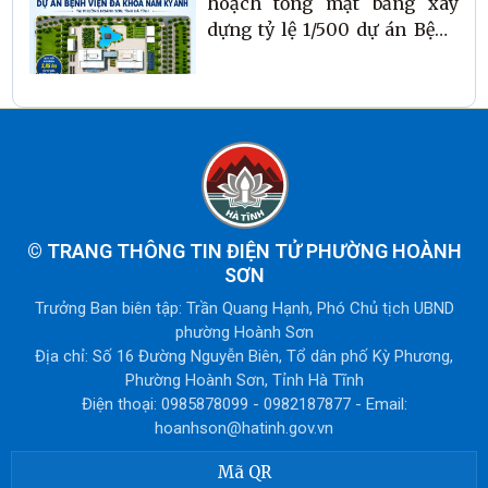
hoạch tổng mặt bằng xây
dựng tỷ lệ 1/500 dự án Bệnh
viện đa khoa Nam Kỳ Anh tại
phường Hoành Sơn, tỉnh Hà
Tĩnh
©
TRANG THÔNG TIN ĐIỆN TỬ PHƯỜNG HOÀNH
SƠN
Trưởng Ban biên tập: Trần Quang Hạnh, Phó Chủ tịch UBND
phường Hoành Sơn
Địa chỉ: Số 16 Đường Nguyễn Biên, Tổ dân phố Kỳ Phương,
Phường Hoành Sơn, Tỉnh Hà Tĩnh
Điện thoại: 0985878099 - 0982187877 - Email:
hoanhson@hatinh.gov.vn
Mã QR