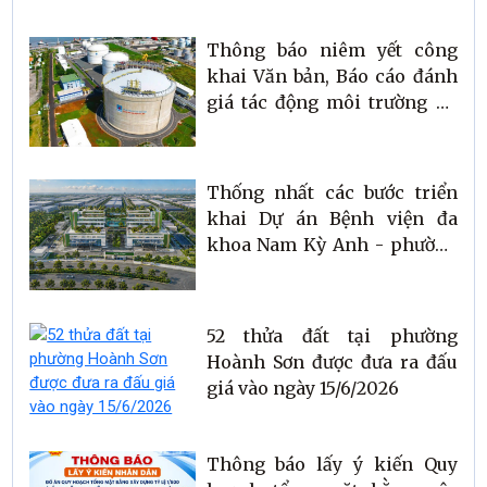
Thông báo niêm yết công
khai Văn bản, Báo cáo đánh
giá tác động môi trường dự
án Kho LNG Bắc Trung Bộ
(Kho LNG Vũng Áng) tại
phường Hoành Sơn, tỉnh Hà
Thống nhất các bước triển
Tĩnh
khai Dự án Bệnh viện đa
khoa Nam Kỳ Anh - phường
Hoành Sơn
52 thửa đất tại phường
Hoành Sơn được đưa ra đấu
giá vào ngày 15/6/2026
Thông báo lấy ý kiến Quy