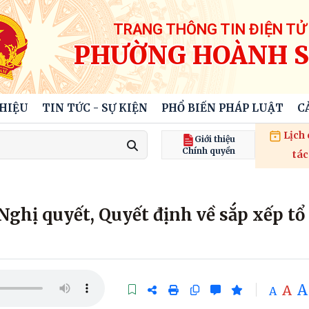
TRANG THÔNG TIN ĐIỆN TỬ
PHƯỜNG HOÀNH 
THIỆU
TIN TỨC - SỰ KIỆN
PHỔ BIẾN PHÁP LUẬT
C
Lịch
Giới thiệu
Chính quyền
tác
ghị quyết, Quyết định về sắp xếp tổ
A
A
A