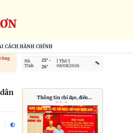
SƠN
ẢI CÁCH HÀNH CHÍNH
 công
25° -
Hà
| Thứ 7,
Tĩnh
08/08/2026
26°
 dân
Thông tin chỉ đạo, điều
hành