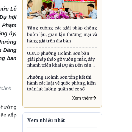
hức Lễ
 Dự hội
í Phạm
Tăng cường các giải pháp chống
ng ủy,
buôn lậu, gian lận thương mại và
hàng giả trên địa bàn
Thường
h Đảng
UBND phường Hoành Sơn bàn
ng ban
giải pháp tháo gỡ vướng mắc, đẩy
nhanh triển khai Dự án Bến cảng
quốc tế Sơn Dương
Phường Hoành Sơn tổng kết thi
hành các luật về quốc phòng, kiện
Hoành
toàn lực lượng quân sự cơ sở
Xem thêm
 phường
iện sắp
Xem nhiều nhất