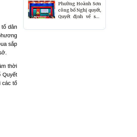
Phường Hoành Sơn
công bố Nghị quyết,
Quyết định về sắp
xếp tổ dân phố
 tổ dân
 phương
Qua sắp
sở.
âm thời
ố Quyết
 các tổ