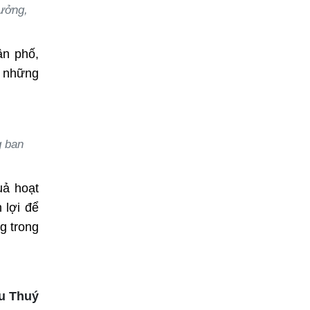
rưởng,
ân phố,
n những
g ban
uả hoạt
 lợi để
g trong
u Thuý