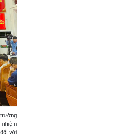
 trường
h nhiệm
đối với