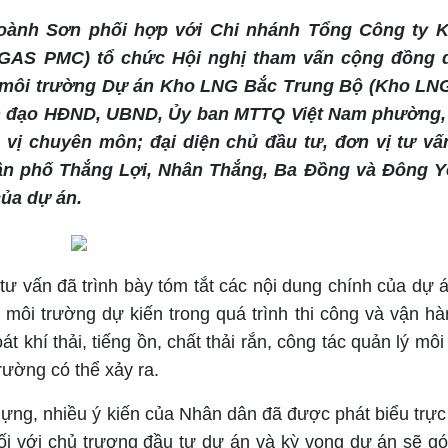
ành Sơn phối hợp với Chi nhánh Tổng Công ty Kh
 GAS PMC) tổ chức Hội nghị tham vấn cộng đồng 
g môi trường Dự án Kho LNG Bắc Trung Bộ (Kho LN
nh đạo HĐND, UBND, Ủy ban MTTQ Việt Nam phường, 
n vị chuyên môn; đại diện chủ đầu tư, đơn vị tư v
ân phố Thắng Lợi, Nhân Thắng, Ba Đồng và Đông Yê
của dự án.
 tư vấn đã trình bày tóm tắt các nội dung chính của dự án
môi trường dự kiến trong quá trình thi công và vận hà
át khí thải, tiếng ồn, chất thải rắn, công tác quản lý mô
ường có thể xảy ra.
dựng, nhiều ý kiến của Nhân dân đã được phát biểu trực t
đối với chủ trương đầu tư dự án và kỳ vọng dự án sẽ g