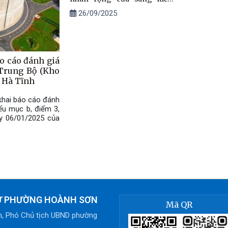
hiệu quả áp dụng, phạm vi
26/09/2025
ảnh hưởng của đề tài khoa
học, đề án khoa học, công
trình khoa học và công nghệ
trên địa bàn phường Hoành
Sơn
o cáo đánh giá
Trung Bộ (Kho
tỉnh Hà Tĩnh
khai báo cáo đánh
ểu mục b, điểm 3,
y 06/01/2025 của
TỬ PHƯỜNG HOÀNH SƠN
Mã QR
h, Phó Chủ tịch UBND phường