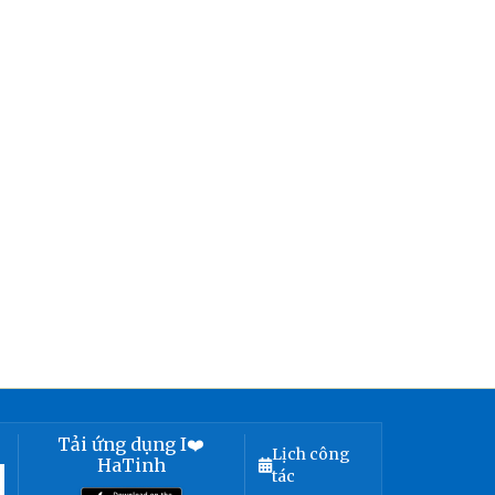
Tải ứng dụng I❤️
Lịch công
HaTinh
tác