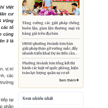
í Việt
dân cư
G Vũng
Tăng cường các giải pháp chống
các tổ
buôn lậu, gian lận thương mại và
hàng giả trên địa bàn
ấn cùng
n 3 là
UBND phường Hoành Sơn bàn
giải pháp tháo gỡ vướng mắc, đẩy
nhanh triển khai Dự án Bến cảng
quốc tế Sơn Dương
Phường Hoành Sơn tổng kết thi
hành các luật về quốc phòng, kiện
, vị trí
toàn lực lượng quân sự cơ sở
nh, các
Xem thêm
i trường
Xem nhiều nhất
iếp tại
óp phần