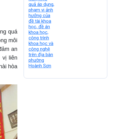
tài khoa học, đề án
khoa học, công
trình khoa học và
công nghệ trên địa
ong quá
bàn phường Hoành
Sơn
ộng môi
 đảm an
vị liên
hài hòa