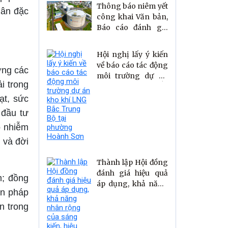
Thông báo niêm yết
dân đặc
công khai Văn bản,
Báo cáo đánh giá
tác động môi
trường dự án Kho
Hội nghị lấy ý kiến
LNG Bắc Trung Bộ
về báo cáo tác động
ờng các
(Kho LNG Vũng
môi trường dự án
Áng) tại phường
i trong
kho khí LNG Bắc
Hoành Sơn, tỉnh Hà
Trung Bộ tại
ạt, sức
Tĩnh
phường Hoành Sơn
 đầu tư
ô nhiễm
 và đời
Thành lập Hội đồng
đánh giá hiệu quả
m; đồng
áp dụng, khả năng
ện pháp
nhân rộng của
sáng kiến, hiệu quả
n trong
áp dụng, phạm vi
ảnh hưởng của đề