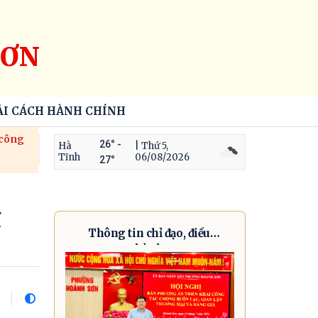
SƠN
ẢI CÁCH HÀNH CHÍNH
 công
26° -
Hà
| Thứ 5,
Tĩnh
06/08/2026
27°
í
Thông tin chỉ đạo, điều
hành