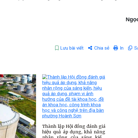
Ngọ
Lưu bài viết
Chia sẻ
In
S
Thành lập Hội đồng đánh giá
hiệu quả áp dụng, khả năng
nhân rộng của sáng kiến,