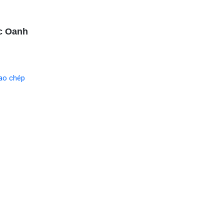
c Oanh
ao chép