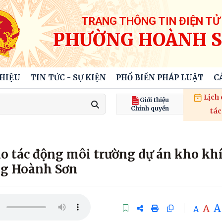
TRANG THÔNG TIN ĐIỆN TỬ
PHƯỜNG HOÀNH 
THIỆU
TIN TỨC - SỰ KIỆN
PHỔ BIẾN PHÁP LUẬT
C
Lịch
Giới thiệu
Chính quyền
tác
cáo tác động môi trường dự án kho kh
ng Hoành Sơn
A
A
A