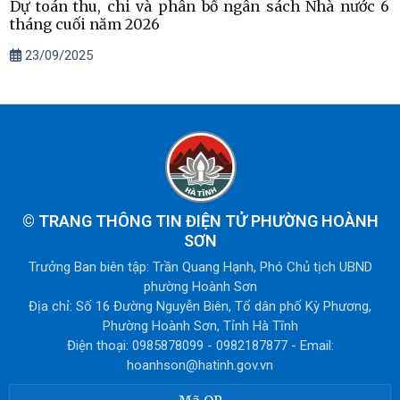
Dự toán thu, chi và phân bổ ngân sách Nhà nước 6
tháng cuối năm 2026
23/09/2025
©
TRANG THÔNG TIN ĐIỆN TỬ PHƯỜNG HOÀNH
SƠN
Trưởng Ban biên tập: Trần Quang Hạnh, Phó Chủ tịch UBND
phường Hoành Sơn
Địa chỉ: Số 16 Đường Nguyễn Biên, Tổ dân phố Kỳ Phương,
Phường Hoành Sơn, Tỉnh Hà Tĩnh
Điện thoại: 0985878099 - 0982187877 - Email:
hoanhson@hatinh.gov.vn