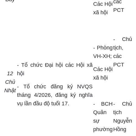
các
Các Hội
PCT
xã hội
-
Chủ
- Phòng
tịch,
VH-XH;
các
PCT
- Tổ chức
Đại hội các Hội xã
Các Hội
12
hội
xã hội
Chủ
- Tổ chức đăng ký NVQS
Nhật
tháng 4/2026, đăng ký nghĩa
vụ lần đầu độ tuổi 17.
- BCH
- Chủ
Quân
tịch
sự
Nguyễn
phường
Hồng