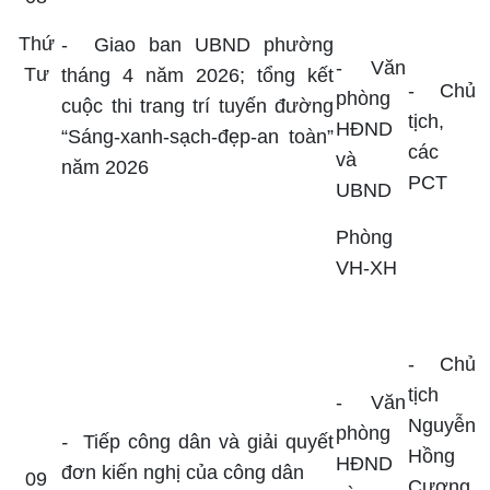
Thứ
-
Giao ban UBND phường
-
Văn
Tư
tháng 4 năm 2026; tổng kết
-
Chủ
phòng
cuộc thi trang trí tuyến đường
tịch,
HĐND
“Sáng-xanh-sạch-đẹp-an toàn”
các
và
năm 2026
PCT
UBND
Phòng
VH-XH
- Chủ
tịch
-
Văn
Nguyễn
phòng
-
Tiếp công dân và giải quyết
Hồng
HĐND
đơn kiến nghị của công dân
09
Cương