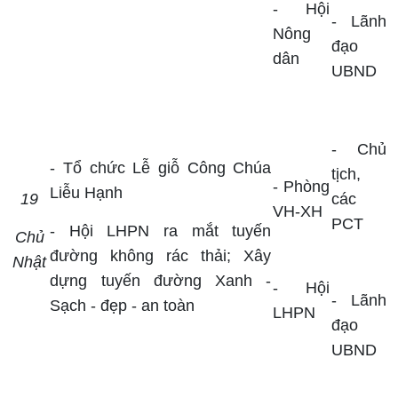
- Hội
- Lãnh
Nông
đạo
dân
UBND
- Chủ
-
Tổ chức Lễ giỗ Công Chúa
tịch,
- Phòng
Liễu Hạnh
19
các
VH-XH
PCT
- Hội LHPN ra mắt tuyến
Chủ
đường không rác thải; Xây
Nhật
dựng tuyến đường Xanh -
- Hội
- Lãnh
Sạch - đẹp - an toàn
LHPN
đạo
UBND