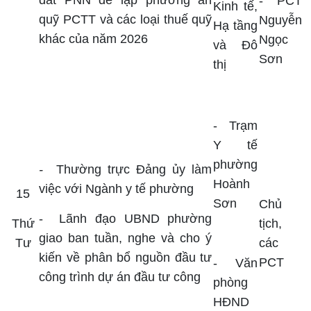
đất PNN để lập phương án
- PCT
Kinh tế,
quỹ PCTT và các loại thuế quỹ
Nguyễn
Hạ tầng
khác của năm 2026
Ngọc
và Đô
Sơn
thị
- Trạm
Y tế
phường
-
Thường trực Đảng ủy làm
Hoành
việc với Ngành y tế phường
15
Sơn
Chủ
-
Lãnh đạo UBND phường
Thứ
tịch,
giao ban tuần, nghe và cho ý
Tư
các
kiến về phân bổ nguồn đầu tư
PCT
-
Văn
công trình dự án đầu tư công
phòng
HĐND