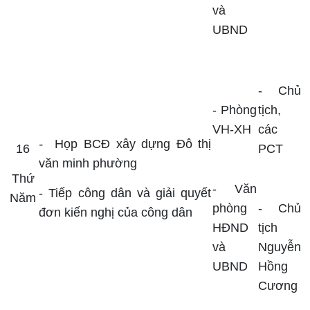
và
UBND
-
Chủ
- Phòng
tịch,
VH-XH
các
-
Họp BCĐ xây dựng Đô thị
16
PCT
văn minh phường
Thứ
-
Văn
-
Tiếp công dân và giải quyết
Năm
phòng
- Chủ
đơn kiến nghị của công dân
HĐND
tịch
và
Nguyễn
UBND
Hồng
Cương