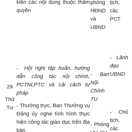
kiến các nội dung thuộc thẩm
phòng
tịch,
quyền
HĐND
các
và
PCT
UBND
- Lãnh
đạo
-
Hội nghị tập huấn, hướng
UBND
- Ban
dẫn công tác nội chính,
Nội
PCTNLPTC và cải cách tư
29
Chính
pháp
TU
Thứ
- Thường trực, Ban Thường vụ
Tư
- Chủ
Đảng ủy nghe tình hình thực
tịch,
hiện công tác giáo dục trên địa
- Phòng
các
bàn