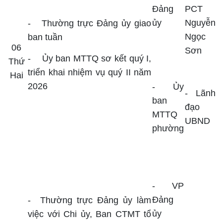
Đảng
PCT
ủy
Nguyễn
-
Thường trực Đảng ủy giao
Ngọc
ban tuần
06
Sơn
-
Ủy ban MTTQ sơ kết quý I,
Thứ
triển khai nhiệm vụ quý II năm
Hai
2026
- Ủy
- Lãnh
ban
đạo
MTTQ
UBND
phường
- VP
Đảng
-
Thường trực Đảng ủy làm
ủy
việc với Chi ủy, Ban CTMT tổ