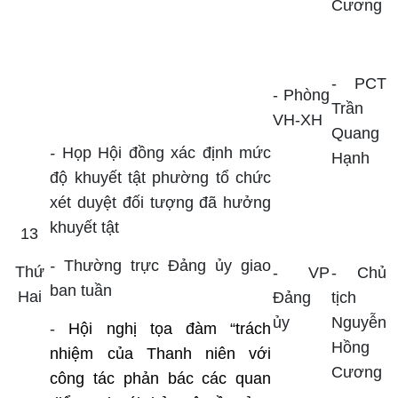
Cương
- PCT
- Phòng
Trần
VH-XH
Quang
-
Họp Hội đồng xác định mức
Hạnh
độ khuyết tật phường tổ chức
xét duyệt đối tượng đã hưởng
khuyết tật
13
-
Thường trực Đảng ủy giao
Thứ
- VP
- Chủ
ban tuần
Hai
Đảng
tịch
ủy
Nguyễn
-
Hội nghị tọa đàm “trách
Hồng
nhiệm của Thanh niên với
Cương
công tác phản bác các quan