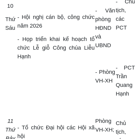
- Chủ
10
tịch,
-
Văn
- Hội nghị cán bộ, công chức
các
Thứ
phòng
năm 2026
PCT
Sáu
HĐND
và
- Họp triển khai kế hoạch tổ
UBND
chức Lễ giỗ Công chúa Liễu
Hạnh
- PCT
- Phòng
Trần
VH-XH
Quang
Hạnh
11
Phòng
Chủ
- Tổ chức
Đại hội các Hội xã
Thứ
VH-XH;
tịch,
hội
Bảy