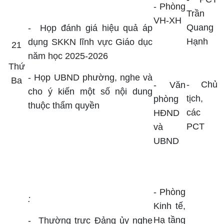
- Phòng
Trần
VH-XH
Quang
-
Họp đánh giá hiệu quả áp
Hạnh
dụng SKKN lĩnh vực Giáo dục
21
năm học 2025-2026
Thứ
- Họp UBND phường, nghe và
Ba
-
Chủ
- Văn
cho ý kiến một số nội dung
tịch,
phòng
thuộc thẩm quyền
các
HĐND
PCT
và
UBND
- Phòng
:
Kinh tế,
Hạ tầng
-
Thường trực Đảng ủy nghe