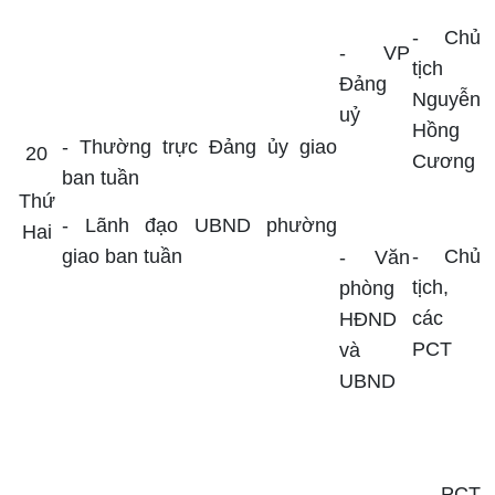
- Chủ
- VP
tịch
Đảng
Nguyễn
uỷ
Hồng
-
Thường trực Đảng ủy giao
20
Cương
ban tuần
Thứ
- Lãnh đạo UBND phường
Hai
giao ban tuần
-
Chủ
- Văn
tịch,
phòng
các
HĐND
PCT
và
UBND
- PCT