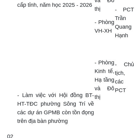
và Đô
cấp tỉnh, năm học 2025 - 2026
thị
- PCT
Trần
- Phòng
Quang
VH-XH
Hạnh
- Phòng
-
Chủ
Kinh tế,
tịch,
Hạ tầng
các
và Đô
PCT
- Làm việc với Hội đồng BT-
thị
HT-TĐC phường Sông Trí về
các dự án GPMB còn tồn đọng
trên địa bàn phường
0
2