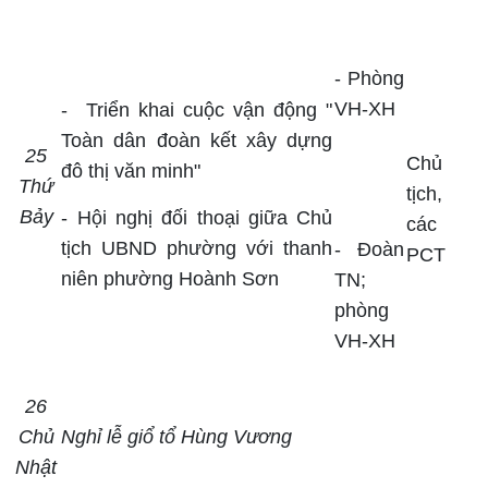
- Phòng
VH-XH
-
Triển khai cuộc vận động "
Toàn dân đoàn kết xây dựng
25
Chủ
đô thị văn minh"
Thứ
tịch,
Bảy
- Hội nghị đối thoại giữa Chủ
các
tịch UBND phường với thanh
- Đoàn
PCT
niên phường Hoành Sơn
TN;
phòng
VH-XH
26
Chủ
Nghỉ lễ giổ tổ Hùng Vương
Nhật