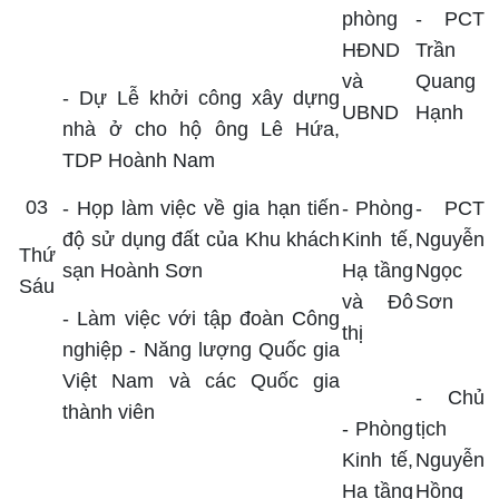
phòng
- PCT
HĐND
Trần
và
Quang
- Dự Lễ khởi công xây dựng
UBND
Hạnh
nhà ở cho hộ ông Lê Hứa,
TDP Hoành Nam
0
3
- Họp làm việc về gia hạn tiến
- Phòng
- PCT
độ sử dụng đất của Khu khách
Kinh tế,
Nguyễn
Thứ
sạn Hoành Sơn
Hạ tầng
Ngọc
Sáu
và Đô
Sơn
- Làm việc với tập đoàn Công
thị
nghiệp - Năng lượng Quốc gia
Việt Nam và các Quốc gia
- Chủ
thành viên
- Phòng
tịch
Kinh tế,
Nguyễn
Hạ tầng
Hồng