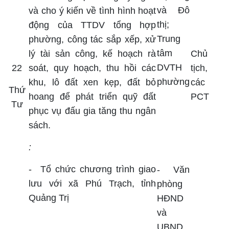
và Đô
và cho ý kiến về tình hình hoạt
thị;
động của TTDV tổng hợp
Trung
phường, công tác sắp xếp, xử
tâm
lý tài sản công, kế hoạch rà
Chủ
DVTH
22
soát, quy hoạch, thu hồi các
tịch,
phường
khu, lô đất xen kẹp, đất bỏ
các
Thứ
hoang để phát triển quỹ đất
PCT
Tư
phục vụ đấu gia tăng thu ngân
sách.
:
-
Tổ chức chương trình giao
- Văn
lưu với xã Phú Trạch, tỉnh
phòng
Quảng Trị
HĐND
và
UBND