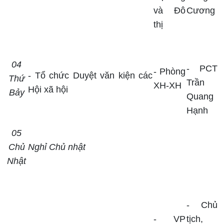
và Đô
Cương
thị
04
- PCT
- Phòng
- Tổ chức Duyệt văn kiện các
Thứ
Trần
XH-XH
Hội xã hội
Bảy
Quang
Hạnh
05
Chủ
Nghỉ Chủ nhật
Nhật
-
Chủ
- VP
tịch
,