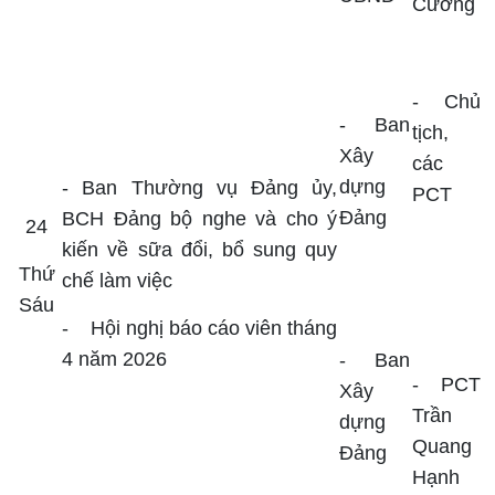
Cương
-
Chủ
- Ban
tịch,
Xây
các
dựng
- Ban Thường vụ Đảng ủy,
PCT
Đảng
BCH Đảng bộ nghe và cho ý
24
kiến về sữa đổi, bổ sung quy
Thứ
chế làm việc
Sáu
-
Hội nghị báo cáo viên tháng
4 năm 2026
- Ban
- PCT
Xây
Trần
dựng
Quang
Đảng
Hạnh