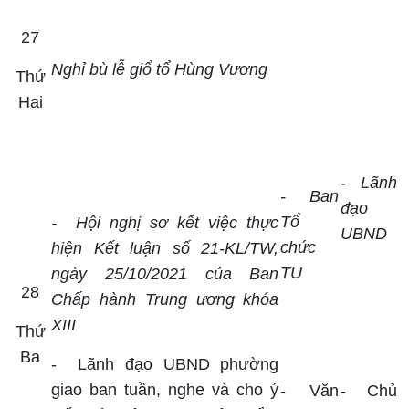
27
Nghỉ bù lễ giổ tổ Hùng Vương
Thứ
Hai
- Lãnh
- Ban
đạo
Tổ
-
Hội nghị sơ kết việc thực
UBND
chức
hiện Kết luận số 21-KL/TW,
TU
ngày 25/10/2021 của Ban
28
Chấp hành Trung ương khóa
XIII
Thứ
Ba
-
Lãnh đạo UBND phường
giao ban tuần, nghe và cho ý
- Văn
- Chủ