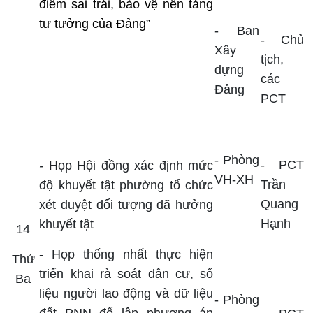
điểm sai trái, bảo vệ nền tảng
tư tưởng của Đảng”
-
Ban
-
Chủ
Xây
tịch,
dựng
các
Đảng
PCT
- Phòng
- PCT
-
Họp Hội đồng xác định mức
VH-XH
Trần
độ khuyết tật phường tổ chức
Quang
xét duyệt đối tượng đã hưởng
Hạnh
khuyết tật
14
- Họp thống nhất thực hiện
Thứ
triển khai rà soát dân cư, số
Ba
liệu người lao động và dữ liệu
-
Phòng