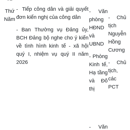
-
Tiếp công dân và giải quyết
Thứ
-
Văn
đơn kiến nghị của công dân
- Chủ
Năm
phòng
tịch
HĐND
- Ban Thường vụ Đảng ủy,
Nguyễn
và
BCH Đảng bộ nghe cho ý kiến
Hồng
UBND
về tình hình kinh tế - xã hội
Cương
quý I, nhiệm vụ quý II năm
- Phòng
2026
-
Chủ
Kinh tế,
tịch,
Hạ tầng
các
và Đô
PCT
thị
-
Văn