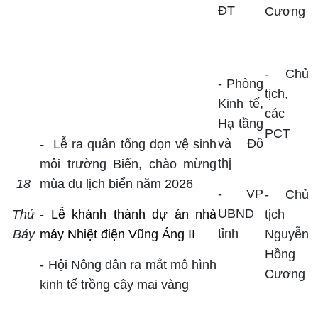
ĐT
Cương
-
Chủ
- Phòng
tịch,
Kinh tế,
các
Hạ tầng
PCT
và Đô
-
Lễ ra quân tổng dọn vệ sinh
thị
môi trường Biển, chào mừng
18
mùa du lịch biển năm 2026
- VP
- Chủ
UBND
Thứ
-
Lễ khánh thành dự án nhà
tịch
tỉnh
Bảy
máy Nhiệt điện Vũng Áng II
Nguyễn
Hồng
- Hội Nông dân ra mắt mô hình
Cương
kinh tế trồng cây mai vàng