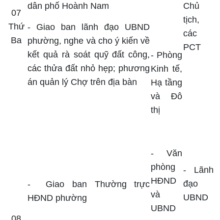
dân phố Hoành Nam
Chủ
07
tịch,
Thứ
- Giao ban lãnh đạo UBND
các
Ba
phường, nghe và cho ý kiến về
PCT
kết quả rà soát quỹ đất công,
- Phòng
các thửa đất nhỏ hẹp; phương
Kinh tế,
án quản lý Chợ trên địa bàn
Hạ tầng
và Đô
thị
-
Văn
phòng
- Lãnh
HĐND
đạo
-
Giao ban Thường trực
và
UBND
HĐND phường
UBND
08