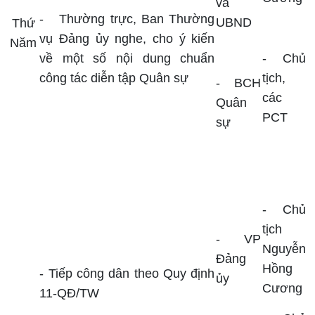
và
-
Thường trực, Ban Thường
UBND
Thứ
vụ Đảng ủy nghe, cho ý kiến
Năm
về một số nội dung chuẩn
-
Chủ
công tác diễn tập Quân sự
tịch,
-
BCH
các
Quân
PCT
sự
- Chủ
tịch
-
VP
Nguyễn
Đảng
Hồng
- Tiếp công dân theo Quy định
ủy
Cương
11-QĐ/TW