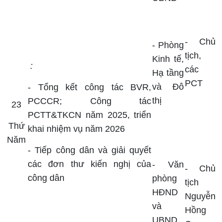
-
Chủ
- Phòng
tịch,
Kinh tế,
:
các
Hạ tầng
PCT
và Đô
- Tổng kết công tác BVR,
thị
PCCCR; Công tác
23
PCTT&TKCN năm 2025, triển
Thứ
khai nhiệm vụ năm 2026
Năm
- Tiếp công dân và giải quyết
các đơn thư kiến nghị của
- Văn
- Chủ
công dân
phòng
tịch
HĐND
Nguyễn
và
Hồng
UBND