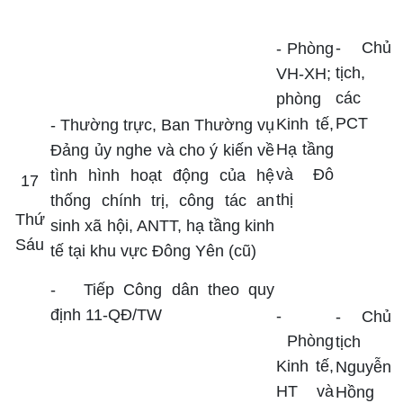
-
Chủ
- Phòng
tịch,
VH-XH;
các
phòng
PCT
Kinh tế,
- Thường trực, Ban Thường vụ
Hạ tầng
Đảng ủy nghe và cho ý kiến về
và Đô
tình hình hoạt động của hệ
17
thị
thống chính trị, công tác an
Thứ
sinh xã hội, ANTT, hạ tầng kinh
Sáu
tế tại khu vực Đông Yên (cũ)
-
Tiếp Công dân theo quy
định 11-QĐ/TW
-
- Chủ
Phòng
tịch
Kinh tế,
Nguyễn
HT và
Hồng