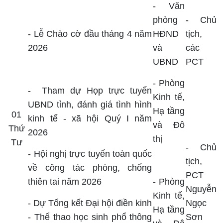
-
Văn
phòng
-
Chủ
- Lễ Chào cờ đầu tháng 4 năm
HĐND
tịch,
2026
và
các
UBND
PCT
- Phòng
-
Tham dự Họp trực tuyến
Kinh tế,
UBND tỉnh, đánh giá tình hình
Hạ tầng
0
1
kinh tế - xã hội Quý I năm
và Đô
Thứ
2026
thị
Tư
- Chủ
-
Hội nghị trực tuyến toàn quốc
tịch,
về công tác phòng, chống
PCT
thiên tai năm 2026
- Phòng
Nguyễn
Kinh tế,
- Dự Tổng kết Đại hội điền kinh
Ngọc
Hạ tầng
- Thể thao học sinh phổ thông
Sơn