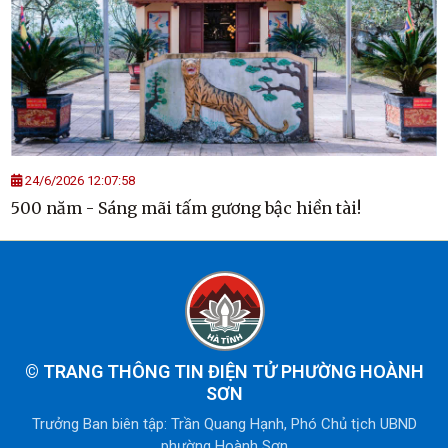
24/6/2026 12:07:58
500 năm - Sáng mãi tấm gương bậc hiền tài!
©
TRANG THÔNG TIN ĐIỆN TỬ PHƯỜNG HOÀNH
SƠN
Trưởng Ban biên tập: Trần Quang Hạnh, Phó Chủ tịch UBND
phường Hoành Sơn