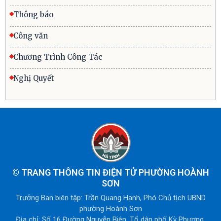
Thông báo
Công văn
Chương Trình Công Tác
Nghị Quyết
©
TRANG THÔNG TIN ĐIỆN TỬ PHƯỜNG HOÀNH
SƠN
Trưởng Ban biên tập: Trần Quang Hạnh, Phó Chủ tịch UBND
phường Hoành Sơn
Địa chỉ: Số 16 Đường Nguyễn Biên, Tổ dân phố Kỳ Phương,