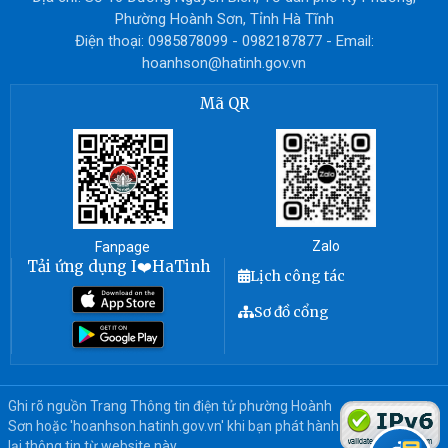
Phường Hoành Sơn, Tỉnh Hà Tĩnh
Điện thoại: 0985878099 - 0982187877 - Email:
hoanhson@hatinh.gov.vn
Mã QR
Zalo
Fanpage
Tải ứng dụng I❤️HaTinh
Lịch công tác
Sơ đồ cổng
Ghi rõ nguồn Trang Thông tin điện tử phường Hoành
Sơn hoặc 'hoanhson.hatinh.gov.vn' khi bạn phát hành
lại thông tin từ website này.