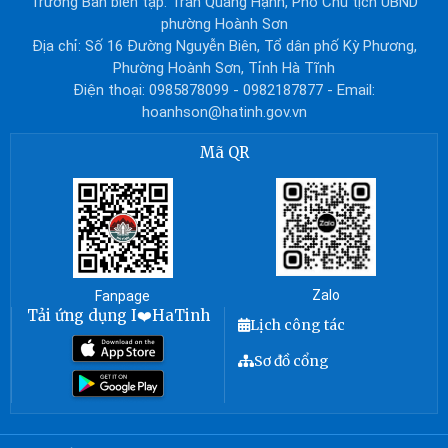
Trưởng Ban biên tập: Trần Quang Hạnh, Phó Chủ tịch UBND
phường Hoành Sơn
Địa chỉ: Số 16 Đường Nguyễn Biên, Tổ dân phố Kỳ Phương,
Phường Hoành Sơn, Tỉnh Hà Tĩnh
Điện thoại: 0985878099 - 0982187877 - Email:
hoanhson@hatinh.gov.vn
Mã QR
Zalo
Fanpage
Tải ứng dụng I❤️HaTinh
Lịch công tác
Sơ đồ cổng