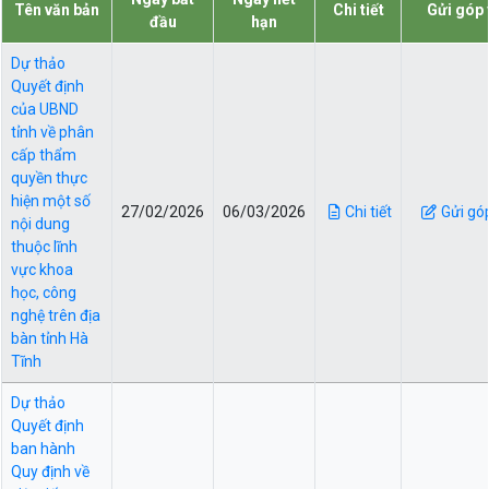
Tên văn bản
Chi tiết
Gửi góp 
đầu
hạn
Dự thảo
Quyết định
của UBND
tỉnh về phân
cấp thẩm
quyền thực
hiện một số
27/02/2026
06/03/2026
Chi tiết
Gửi gó
nội dung
thuộc lĩnh
vực khoa
học, công
nghệ trên địa
bàn tỉnh Hà
Tĩnh
Dự thảo
Quyết định
ban hành
Quy định về