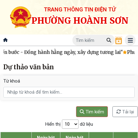
TRANG THÔNG TIN ĐIỆN TỬ
PHƯỜNG HOÀNH SƠN
n bước - Đồng hành hằng ngày, xây dựng tương lai"
Phường
Dự thảo văn bản
Từ khoá
Tìm kiếm
Tải lại
Hiển thị
dữ liệu
Ngày bắt
Ngày hết