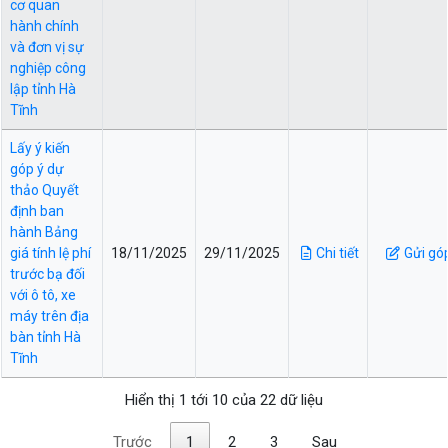
cơ quan
hành chính
và đơn vị sự
nghiệp công
lập tỉnh Hà
Tĩnh
Lấy ý kiến
góp ý dự
thảo Quyết
định ban
hành Bảng
giá tính lệ phí
18/11/2025
29/11/2025
Chi tiết
Gửi gó
trước bạ đối
với ô tô, xe
máy trên địa
bàn tỉnh Hà
Tĩnh
Hiển thị 1 tới 10 của 22 dữ liệu
Trước
1
2
3
Sau