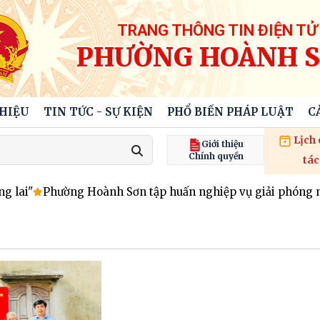
TRANG THÔNG TIN ĐIỆN TỬ
PHƯỜNG HOÀNH 
THIỆU
TIN TỨC - SỰ KIỆN
PHỔ BIẾN PHÁP LUẬT
C
Lịch
Giới thiệu
Chính quyền
tác
lai"
Phường Hoành Sơn tập huấn nghiệp vụ giải phóng mặt 