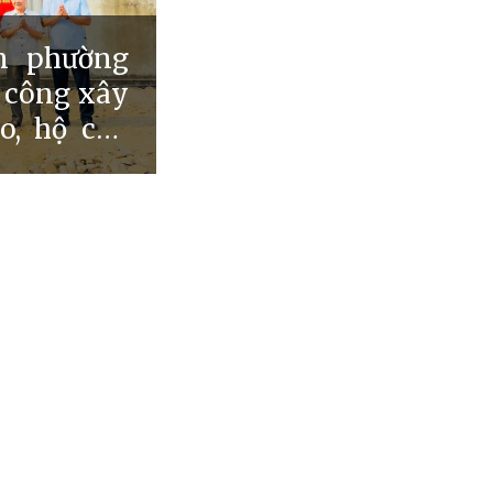
m phường
i công xây
o, hộ cận
 khó khăn