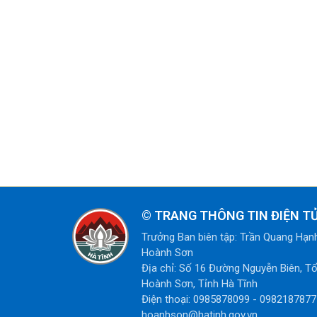
©
TRANG THÔNG TIN ĐIỆN 
Trưởng Ban biên tập: Trần Quang Hạn
Hoành Sơn
Địa chỉ: Số 16 Đường Nguyễn Biên, T
Hoành Sơn, Tỉnh Hà Tĩnh
Điện thoại: 0985878099 - 0982187877 
hoanhson@hatinh.gov.vn