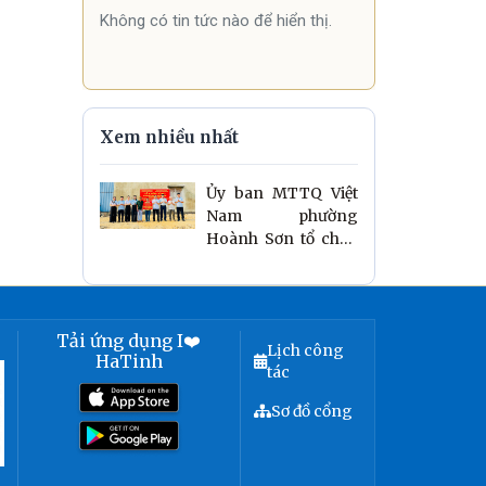
Không có tin tức nào để hiển thị.
Xem nhiều nhất
Ủy ban MTTQ Việt
Nam phường
Hoành Sơn tổ chức
lễ khởi công xây
dựng nhà ở cho hộ
nghèo, hộ cận
nghèo, hộ có hoàn
Tải ứng dụng I❤️
Lịch công
cảnh khó khăn năm
HaTinh
tác
2026
Sơ đồ cổng