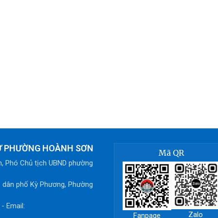
TỬ PHƯỜNG HOÀNH SƠN
Mã QR
h, Phó Chủ tịch UBND phường
ổ dân phố Kỳ Phương, Phường
- Email:
Zalo
Fanpage