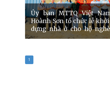
Ủy ban MTTQ Việt Na
Hoành Sơn tổ chức lễ khở
dựng nhà ở cho hộ nghè
nghèo, hộ có hoàn cảnh
năm 2026
1