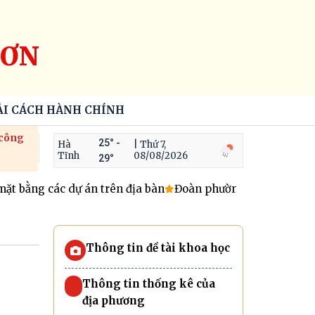
SƠN
ẢI CÁCH HÀNH CHÍNH
 công
25° -
Hà
| Thứ 7,
Tĩnh
08/08/2026
29°
bằng các dự án trên địa bàn
Đoàn phường Hoành Sơn tập h
Thông tin đề tài khoa học
Thông tin thống kê của
địa phương