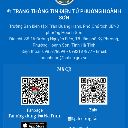
©
TRANG THÔNG TIN ĐIỆN TỬ PHƯỜNG HOÀNH
SƠN
Trưởng Ban biên tập: Trần Quang Hạnh, Phó Chủ tịch UBND
phường Hoành Sơn
Địa chỉ: Số 16 Đường Nguyễn Biên, Tổ dân phố Kỳ Phương,
Phường Hoành Sơn, Tỉnh Hà Tĩnh
Điện thoại: 0985878099 - 0982187877 - Email:
hoanhson@hatinh.gov.vn
Mã QR
Zalo
Fanpage
Tải ứng dụng I❤️HaTinh
Lịch công tác