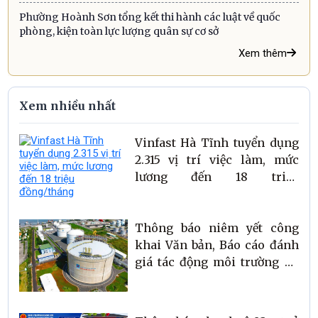
Phường Hoành Sơn tổng kết thi hành các luật về quốc
phòng, kiện toàn lực lượng quân sự cơ sở
Xem thêm
Xem nhiều nhất
Vinfast Hà Tĩnh tuyển dụng
2.315 vị trí việc làm, mức
lương đến 18 triệu
đồng/tháng
Thông báo niêm yết công
khai Văn bản, Báo cáo đánh
giá tác động môi trường dự
án Kho LNG Bắc Trung Bộ
(Kho LNG Vũng Áng) tại
phường Hoành Sơn, tỉnh Hà