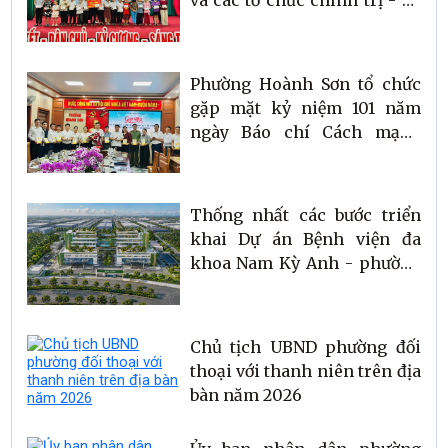
và các tổ chức chính trị - xã
hội, đáp ứng yêu cầu nhiệm
vụ trong giai đoạn mới
Phường Hoành Sơn tổ chức
gặp mặt kỷ niệm 101 năm
ngày Báo chí Cách mạng
Việt Nam và sơ kết hoạt động
ban biên tập 6 tháng đầu
năm 2026
Thống nhất các bước triển
khai Dự án Bệnh viện đa
khoa Nam Kỳ Anh - phường
Hoành Sơn
Chủ tịch UBND phường đối
thoại với thanh niên trên địa
bàn năm 2026