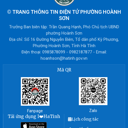
©
TRANG THÔNG TIN ĐIỆN TỬ PHƯỜNG HOÀNH
SƠN
Trưởng Ban biên tập: Trần Quang Hạnh, Phó Chủ tịch UBND
phường Hoành Sơn
Địa chỉ: Số 16 Đường Nguyễn Biên, Tổ dân phố Kỳ Phương,
Phường Hoành Sơn, Tỉnh Hà Tĩnh
Điện thoại: 0985878099 - 0982187877 - Email:
hoanhson@hatinh.gov.vn
Mã QR
Zalo
Fanpage
Tải ứng dụng I❤️HaTinh
Lịch công tác